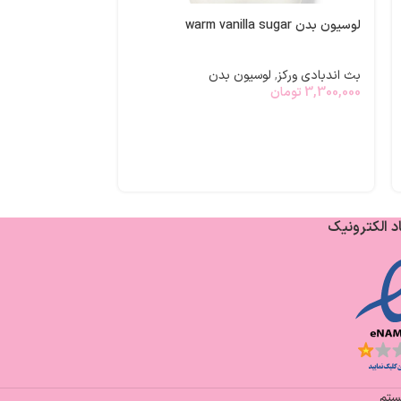
لوسیون بدن warm vanilla sugar
بادی میست blueberry bundt cake
بث اندبادی ورکز
,
لوسیون بدن
بث اندبادی ورکز
,
3,300,000
تومان
3,300,000
تومان
د الکترونیک
یستم