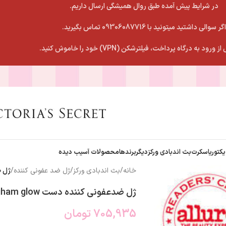
در شرایط پیش آمده طبق روال همیشگی ارسال داریم.
اگر سوالی داشتید میتونید با 09306087716 تماس بگیرید.
 ورود به درگاه پرداخت، فیلترشکن (VPN) خود را خاموش کنید.
یکتوریاسکرت
بث اندبادی ورکز
دیگربرندها
محصولات آسیب دیده
خانه
/
بث اندبادی ورکز
/
ژل ضد عفونی کننده
/
ژل ضد
ژل ضدعفونی کننده دست gingham glow
705,935
تومان