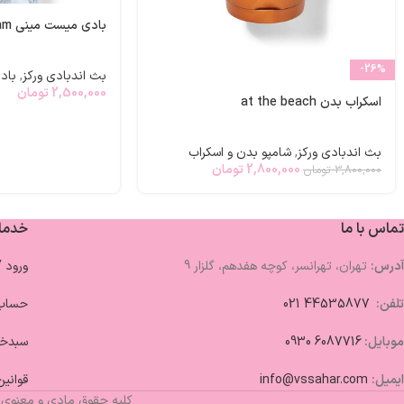
بادی میست مینی gingham
-26%
بث اندبادی ورکز
,
باد
2,500,000
تومان
اسکراب بدن at the beach
بث اندبادی ورکز
,
شامپو بدن و اسکراب
2,800,000
تومان
3,800,000
تومان
تماس با ما
خدما
آدرس:
تهران، تهرانسر، کوچه هفدهم، گلزار 9
ورود 
تلفن:
44535877 021
حساب 
موبایل:
6087716 0930
سبدخر
ایمیل:
info@vssahar.com
قوانین
کلیه حقوق مادی و معنوی 