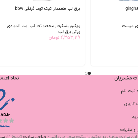
برق لب طعمدار کیک توت فرنگی bbw
ی میست
ویکتوریاسکرت
,
محصولات لب
,
بث اندبادی
ورکز
,
برق لب
2,353,119
تومان
ت مشتریان
نماد اعتما
/ ثبت نام
کاربری
ید
 و مقررات
این سایت متعلق به ویکتوریا سکرت سحر می باشد -
طراحی سایت
توسط
آراز س