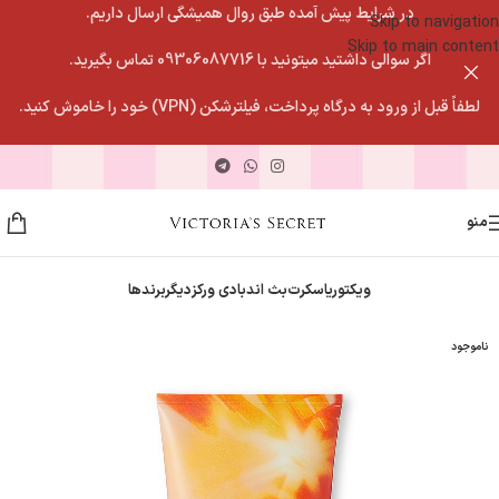
در شرایط پیش آمده طبق روال همیشگی ارسال داریم.
Skip to navigation
Skip to main content
اگر سوالی داشتید میتونید با 09306087716 تماس بگیرید.
لطفاً قبل از ورود به درگاه پرداخت، فیلترشکن (VPN) خود را خاموش کنید.
منو
ویکتوریاسکرت
بث اندبادی ورکز
دیگربرندها
ناموجود