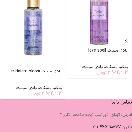
بادی میست love spell
ویکتوریاسکرت
,
بادی میست
بادی میست midnight bloom
3,982,203
تومان
ویکتوریاسکرت
,
بادی میست
3,982,203
تومان
تماس با ما
آدرس:
تهران، تهرانسر، کوچه هفدهم، گلزار 9
تلفن:
44535877 021