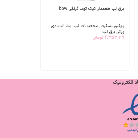
برق لب طعمدار کیک توت فرنگی bbw
ویکتوریاسکرت
,
محصولات لب
,
بث اندبادی
ورکز
,
برق لب
2,353,119
تومان
لوسیون بدن japanese cherry blossom
بث اندبادی ورکز
,
3,300,000
تومان
د الکترونیک