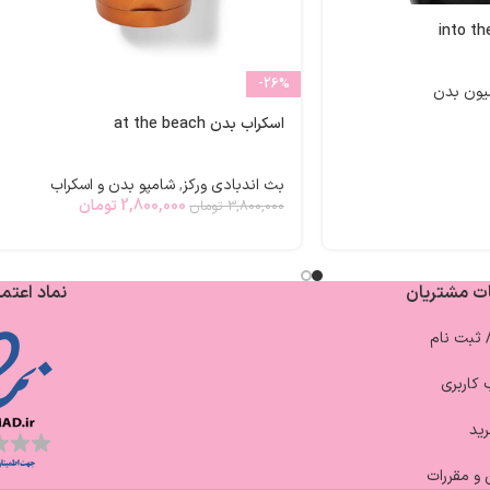
-26%
یون بدن
اسکراب بدن at the beach
بث اندبادی ورکز
,
شامپو بدن و اسکراب
2,800,000
تومان
3,800,000
تومان
ت مشتریان
نماد اعتما
/ ثبت نام
کاربری
ید
 و مقررات