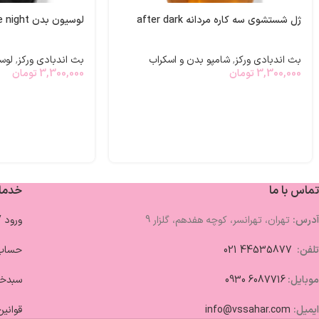
ژل شستشوی سه کاره مردانه after dark
لوسیون بدن into the night
بث اندبادی ورکز
,
شامپو بدن و اسکراب
بث اندبادی ورکز
,
لوس
3,300,000
تومان
3,300,000
تومان
تماس با ما
خدما
آدرس:
تهران، تهرانسر، کوچه هفدهم، گلزار 9
ورود 
تلفن:
44535877 021
حساب 
موبایل:
6087716 0930
سبدخر
ایمیل:
info@vssahar.com
قوانین