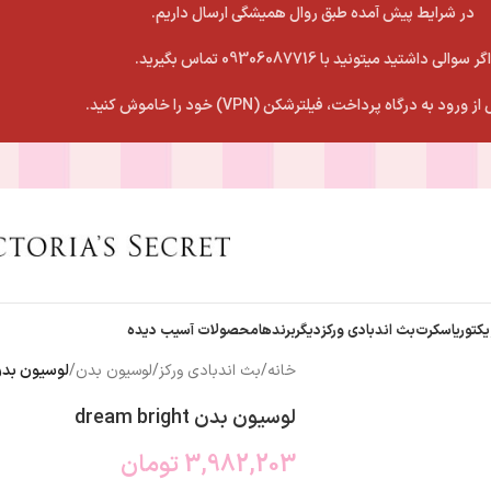
در شرایط پیش آمده طبق روال همیشگی ارسال داریم.
اگر سوالی داشتید میتونید با 09306087716 تماس بگیرید.
 ورود به درگاه پرداخت، فیلترشکن (VPN) خود را خاموش کنید.
یکتوریاسکرت
بث اندبادی ورکز
دیگربرندها
محصولات آسیب دیده
خانه
/
بث اندبادی ورکز
/
لوسیون بدن
/
لوسیون بدن am bright
لوسیون بدن dream bright
3,982,203
تومان