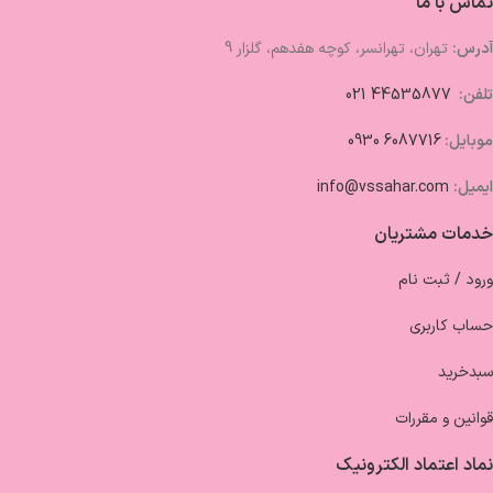
تماس با ما
آدرس:
تهران، تهرانسر، کوچه هفدهم، گلزار 9
تلفن:
44535877 021
موبایل:
6087716 0930
ایمیل:
info@vssahar.com
خدمات مشتریان
ورود / ثبت نام
حساب کاربری
سبدخرید
قوانین و مقررات
نماد اعتماد الکترونیک