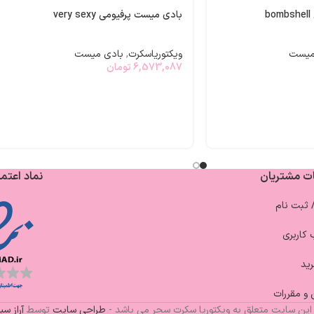
b
بادی میست پرفیومی very sexy
میست
ویکتوریاسکرت
,
بادی میست
6,573,087
تومان
ت مشتریان
نماد اعتما
/ ثبت نام
کاربری
ید
 و مقررات
این سایت متعلق به ویکتوریا سکرت سحر می باشد -
طراحی سایت
توسط
آراز س