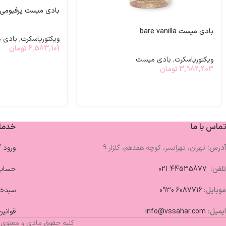
بادی میست پرفیومی ombshell
بادی میست bare vanilla
ویکتوریاسکرت
,
بادی 
6,583,101
تومان
ویکتوریاسکرت
,
بادی میست
3,982,203
تومان
تماس با ما
خدما
آدرس:
تهران، تهرانسر، کوچه هفدهم، گلزار 9
ورود 
تلفن:
44535877 021
حساب 
موبایل:
6087716 0930
سبدخر
ایمیل:
info@vssahar.com
قوانین
کلیه حقوق مادی و معنوی 