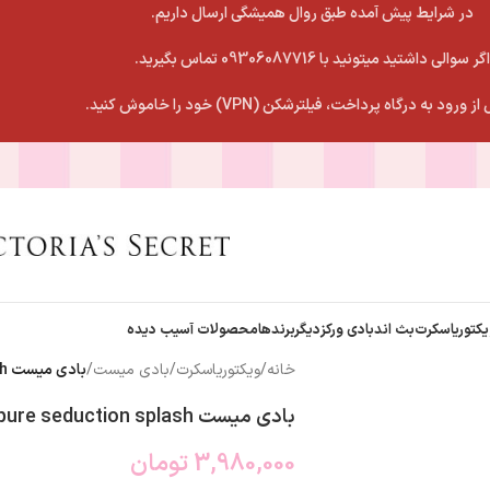
در شرایط پیش آمده طبق روال همیشگی ارسال داریم.
اگر سوالی داشتید میتونید با 09306087716 تماس بگیرید.
 ورود به درگاه پرداخت، فیلترشکن (VPN) خود را خاموش کنید.
یکتوریاسکرت
بث اندبادی ورکز
دیگربرندها
محصولات آسیب دیده
خانه
/
ویکتوریاسکرت
/
بادی میست
/
بادی میست pure seduction splash
بادی میست pure seduction splash
3,980,000
تومان