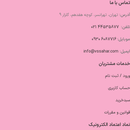
تماس با ما
آدرس:
تهران، تهرانسر، کوچه هفدهم، گلزار 9
تلفن:
44535877 021
موبایل:
6087716 0930
ایمیل:
info@vssahar.com
خدمات مشتریان
ورود / ثبت نام
حساب کاربری
سبدخرید
قوانین و مقررات
نماد اعتماد الکترونیک