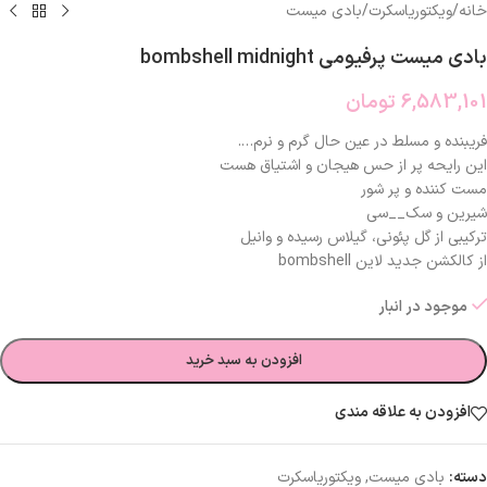
خانه
/
ویکتوریاسکرت
/
بادی میست
بادی میست پرفیومی bombshell midnight
6,583,101
تومان
فریبنده و مسلط در عین حال گرم و نرم….
این رایحه پر از حس هیجان و اشتیاق هست
مست کننده و پر شور
شیرین و سک__سی
ترکیبی از گل پئونی، گیلاس رسیده و وانیل
از کالکشن جدید لاین bombshell
موجود در انبار
افزودن به سبد خرید
افزودن به علاقه مندی
دسته:
بادی میست
,
ویکتوریاسکرت