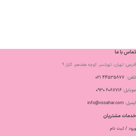
تماس با ما
آدرس:
تهران، تهرانسر، کوچه هفدهم، گلزار 9
تلفن:
44535877 021
موبایل:
6087716 0930
ایمیل:
info@vssahar.com
خدمات مشتریان
ورود / ثبت نام