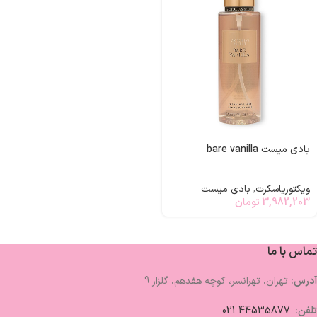
بادی میست bare vanilla
ویکتوریاسکرت
,
بادی میست
3,982,203
تومان
تماس با ما
آدرس:
تهران، تهرانسر، کوچه هفدهم، گلزار 9
تلفن:
44535877 021