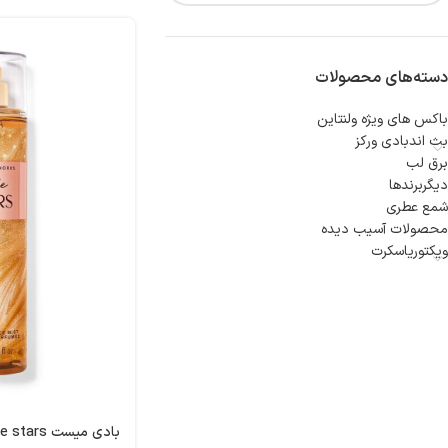
دسته‌های محصولات
باکس های ویژه ولنتاین
بث اندبادی ورکز
برق لب
دیگربرندها
شمع عطری
محصولات آسیب دیده
ویکتوریاسکرت
بادی میست in the stars