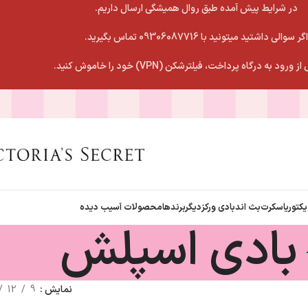
در شرایط پیش آمده طبق روال همیشگی ارسال داریم.
اگر سوالی داشتید میتونید با 09306087716 تماس بگیرید.
 ورود به درگاه پرداخت، فیلترشکن (VPN) خود را خاموش کنید.
یکتوریاسکرت
بث اندبادی ورکز
دیگربرندها
محصولات آسیب دیده
بادی اسپلش
نمایش
9
12